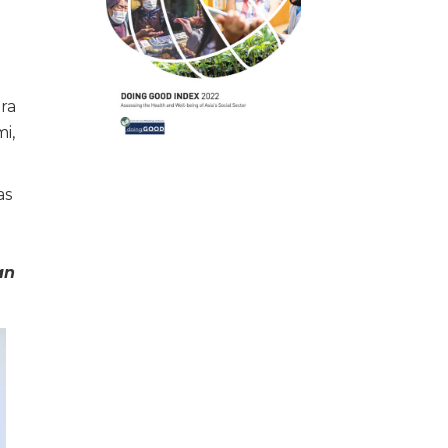
ra
i,
as
an