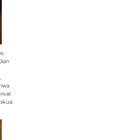
is
Dian
,
ahwa
rivat
iskusi