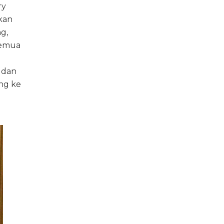
ry
kan
g,
semua
 dan
ng ke