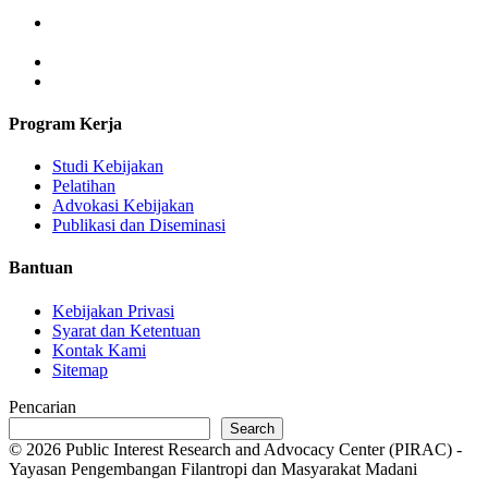
Jl. M. Ali No. 2 Tanah Baru,
Beji Kota Depok Propinsi Jawa Barat
Email: pirac@pirac.org
Telp/Fax: +62 21 7756071
Program Kerja
Studi Kebijakan
Pelatihan
Advokasi Kebijakan
Publikasi dan Diseminasi
Bantuan
Kebijakan Privasi
Syarat dan Ketentuan
Kontak Kami
Sitemap
Pencarian
Search
© 2026 Public Interest Research and Advocacy Center (PIRAC) -
Yayasan Pengembangan Filantropi dan Masyarakat Madani