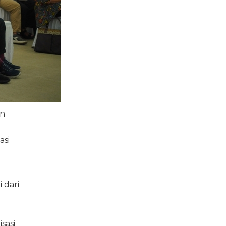
an
asi
 dari
isasi