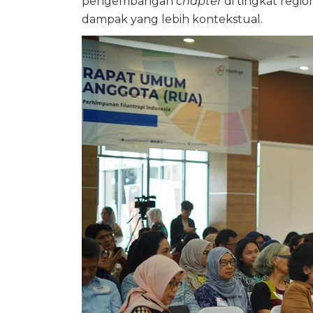
pengembangan
chapter
di tingkat regio
dampak yang lebih kontekstual.