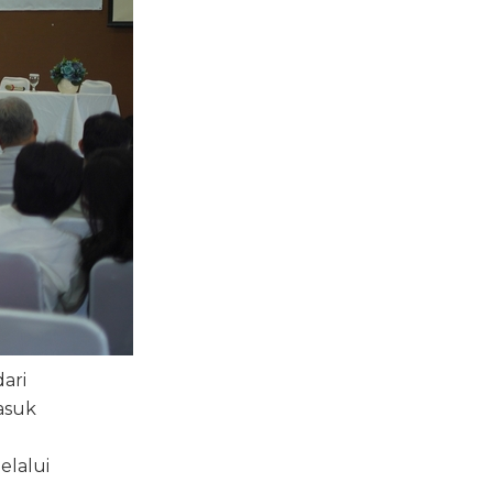
ari
masuk
elalui