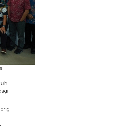
al
uruh
bagi
rong
k