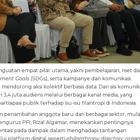
nguatan empat pilar utama, yakni pembelajaran, riset d
pment Goals
(SDGs), serta kampanye dan komunikasi.
mendorong aksi kolektif berbasis data. Dari sisi komunik
i 3,4 juta audiens melalui berbagai kanal media, yang
isipasi publik terhadap isu-isu filantropi di Indonesia.
 penambahan anggota baru dari berbagai sektor, mulai
 Pengurus PFI, Rizal Algamar, menekankan pentingnya
rientasi pada dampak dalam menghadapi tantangan
 platform digital seperti
philanthropy directory
, organ