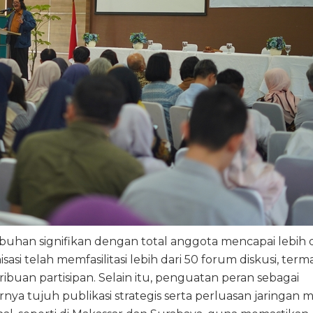
uhan signifikan dengan total anggota mencapai lebih d
sasi telah memfasilitasi lebih dari 50 forum diskusi, ter
buan partisipan. Selain itu, penguatan peran sebagai
nya tujuh publikasi strategis serta perluasan jaringan m