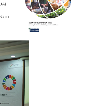
UA)
a ini
g